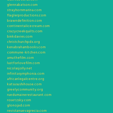
glennabatson.com
strayhornmarina.com
flaglerproductions.com
brawndefinition.com
continentalicecream.com
crazycreekquilts.com
binkdavies.com
christchurchpdx.org
kenabrahambooks.com
commune-kitchen.com
amuthefilm.com
lustforlovefilm.com
nicolasjolly.net
infinitasymphonia.com
africanlegalcentre.org
katsusushihouse.com
greelycommunity.org
ruedumainerestaurant.com
rosetzsky.com
glonojad.com
revistanuevagrecia.com