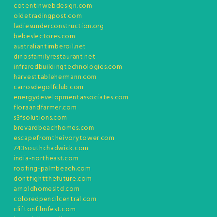
cotentinwebdesign.com
oldetradingpost.com
ladiesunderconstruction.org
bebeslectores.com
australiantimberoil.net
dinosfamilyrestaurant.net
infraredbuildingtechnologies.com
harvesttablehermann.com
carrosdegolfclub.com
energydevelopmentassociates.com
floraandfarmer.com
s3fsolutions.com
brevardbeachhomes.com
escapefromtheivorytower.com
743southchadwick.com
india-northeast.com
roofing-palmbeach.com
dontfightthefuture.com
arnoldhomesltd.com
coloredpencilcentral.com
cliftonfilmfest.com