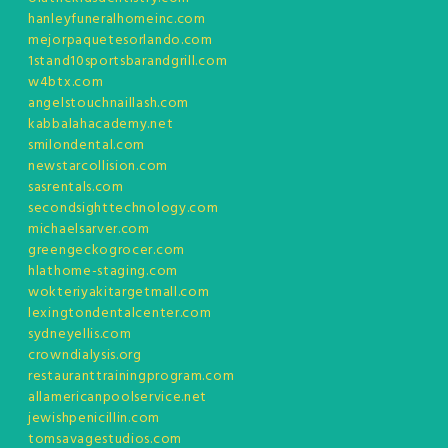
hanleyfuneralhomeinc.com
mejorpaquetesorlando.com
1stand10sportsbarandgrill.com
w4btx.com
angelstouchnaillash.com
kabbalahacademy.net
smilondental.com
newstarcollision.com
sasrentals.com
secondsighttechnology.com
michaelsarver.com
greengeckogrocer.com
hlathome-staging.com
wokteriyakitargetmall.com
lexingtondentalcenter.com
sydneyellis.com
crowndialysis.org
restauranttrainingprogram.com
allamericanpoolservice.net
jewishpenicillin.com
tomsavagestudios.com