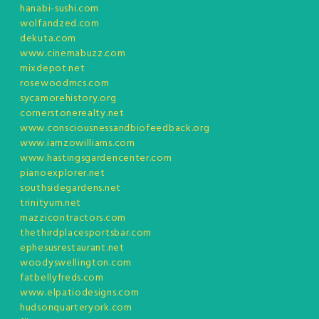
hanabi-sushi.com
wolfandzed.com
dekuta.com
www.cinemabuzz.com
mixdepot.net
rosewoodmcs.com
sycamorehistory.org
cornerstonerealty.net
www.consciousnessandbiofeedback.org
www.iamzowilliams.com
www.hastingsgardencenter.com
pianoexplorer.net
southsidegardens.net
trinityum.net
mazzicontractors.com
thethirdplacesportsbar.com
ephesusrestaurant.net
woodyswellington.com
fatbellyfreds.com
www.elpatiodesigns.com
hudsonquarteryork.com