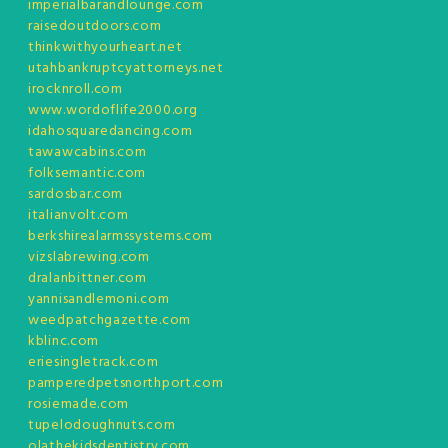
imperialbarandlounge.com
raisedoutdoors.com
thinkwithyourheart.net
utahbankruptcyattorneys.net
irocknroll.com
www.wordoflife2000.org
idahosquaredancing.com
tawawcabins.com
folksemantic.com
sardosbar.com
italianvolt.com
berkshirealarmssystems.com
vizslabrewing.com
dralanbittner.com
yannisandlemoni.com
weedpatchgazette.com
kblinc.com
eriesingletrack.com
pamperedpetsnorthport.com
rosiemade.com
tupelodoughnuts.com
olathekidsdentistry.com