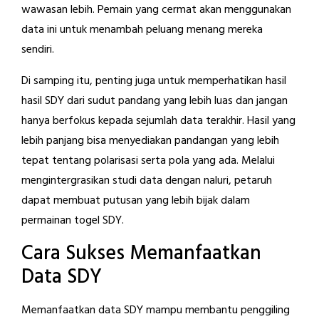
wawasan lebih. Pemain yang cermat akan menggunakan
data ini untuk menambah peluang menang mereka
sendiri.
Di samping itu, penting juga untuk memperhatikan hasil
hasil SDY dari sudut pandang yang lebih luas dan jangan
hanya berfokus kepada sejumlah data terakhir. Hasil yang
lebih panjang bisa menyediakan pandangan yang lebih
tepat tentang polarisasi serta pola yang ada. Melalui
mengintergrasikan studi data dengan naluri, petaruh
dapat membuat putusan yang lebih bijak dalam
permainan togel SDY.
Cara Sukses Memanfaatkan
Data SDY
Memanfaatkan data SDY mampu membantu penggiling