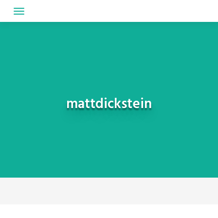
Skip
to
content
mattdickstein