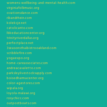
womens-wellbeing-and-mental-health.com
virginiafolkmusic.org
ovationsdance.com
ribandrhein.com
kolekcje.net
catolicanto.com
lbkeducationcenter.org
trinityriverdallas.org
perfectplace.net
3seasonsthaibistrooakland.com
scribblefire.com
yogaexpo.org
home-careassociates.com
andreacavaletto.com
parksleylivestocksupply.com
boisedharmacenter.org
color-agestores.com
wipala.org
loyola-malawi.org
rosychicc.com
outpostboats.com