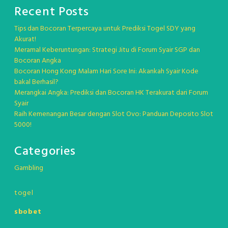
Recent Posts
Tips dan Bocoran Terpercaya untuk Prediksi Togel SDY yang
Akurat!
Meramal Keberuntungan: Strategi Jitu di Forum Syair SGP dan
Bocoran Angka
Bocoran Hong Kong Malam Hari Sore Ini: Akankah Syair Kode
bakal Berhasil?
Merangkai Angka: Prediksi dan Bocoran HK Terakurat dari Forum
Syair
Raih Kemenangan Besar dengan Slot Ovo: Panduan Deposito Slot
5000!
Categories
Gambling
togel
sbobet