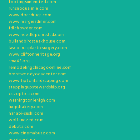
footingsunlimited.com
runsnoqualmie.com
www.docsdrugs.com
www.margiesdiner.com
fdlchowder.com
www.needlepointsltd.com
bullandbirdsteakhouse.com
lascolinasplasticsurgery.com
www.cliftonheritage.org
sma43.org
remodelingchicagoonline.com
brentwoodyogacenter.com
www.tiptonlandscaping.com
steppingupstewardship.org
ccvoptica.com
washingtonlehigh.com
luigisbakery.com
hanabi-sushi.com
wolfandzed.com
dekuta.com
www.cinemabuzz.com
mixdepot.net