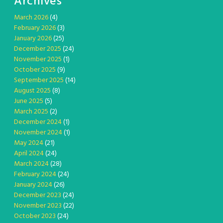
Archives
March 2026
(4)
February 2026
(3)
January 2026
(25)
December 2025
(24)
November 2025
(1)
October 2025
(9)
September 2025
(14)
August 2025
(8)
June 2025
(5)
March 2025
(2)
December 2024
(1)
November 2024
(1)
May 2024
(21)
April 2024
(24)
March 2024
(28)
February 2024
(24)
January 2024
(26)
December 2023
(24)
November 2023
(22)
October 2023
(24)