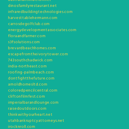
dinosfamilyrestaurant.net
infraredbuildingtechnologies.com
harvesttablehermann.com
carrosdegolfclub.com
energydevelopmentassociates.com
floraandfarmer.com
s3fsolutions.com
brevardbeachhomes.com
escapefromtheivorytower.com
743southchadwick.com
india-northeast.com
roofing-palmbeach.com
dontfightthefuture.com
arnoldhomesltd.com
coloredpencilcentral.com
cliftonfilmfest.com
imperialbarandlounge.com
raisedoutdoors.com
thinkwithyourheart.net
utahbankruptcyattorneys.net
irocknroll.com