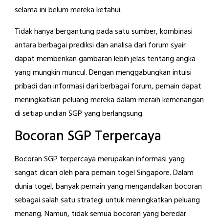
selama ini belum mereka ketahui.
Tidak hanya bergantung pada satu sumber, kombinasi
antara berbagai prediksi dan analisa dari forum syair
dapat memberikan gambaran lebih jelas tentang angka
yang mungkin muncul. Dengan menggabungkan intuisi
pribadi dan informasi dari berbagai forum, pemain dapat
meningkatkan peluang mereka dalam meraih kemenangan
di setiap undian SGP yang berlangsung.
Bocoran SGP Terpercaya
Bocoran SGP terpercaya merupakan informasi yang
sangat dicari oleh para pemain togel Singapore. Dalam
dunia togel, banyak pemain yang mengandalkan bocoran
sebagai salah satu strategi untuk meningkatkan peluang
menang. Namun, tidak semua bocoran yang beredar