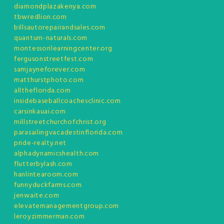
diamondplazakenya.com
tbwredlion.com
billsautorepairandsales.com
quantum-naturals.com
montessorilearningcenter.org
fergusonstreetfest.com
samjayneforever.com
matthurstphoto.com
alltheflorida.com
insidebaseballcoachesclinic.com
carsinkauai.com
millstreetchurchofchrist.org
parasailingvacadestinflorida.com
pride-realty.net
alphadynamicshealth.com
flutterbylash.com
hanlintearoom.com
funnyduckfarms.com
jenwaite.com
elevatemanagementgroup.com
leroyzimmerman.com