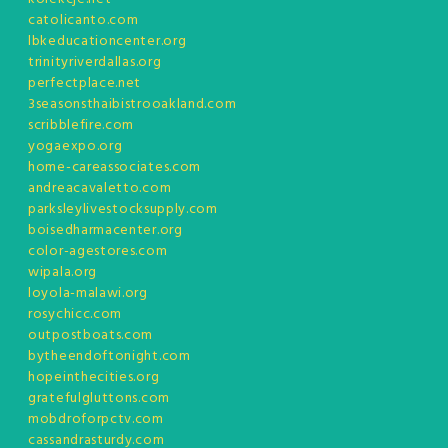
catolicanto.com
lbkeducationcenter.org
trinityriverdallas.org
perfectplace.net
3seasonsthaibistrooakland.com
scribblefire.com
yogaexpo.org
home-careassociates.com
andreacavaletto.com
parksleylivestocksupply.com
boisedharmacenter.org
color-agestores.com
wipala.org
loyola-malawi.org
rosychicc.com
outpostboats.com
bytheendoftonight.com
hopeinthecities.org
gratefulgluttons.com
mobdroforpctv.com
cassandrasturdy.com