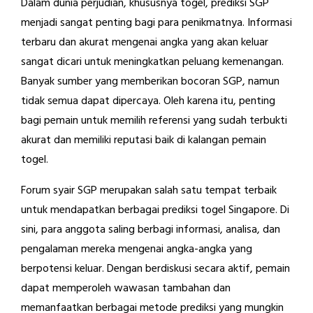
Dalam dunia perjudian, khususnya togel, prediksi SGP
menjadi sangat penting bagi para penikmatnya. Informasi
terbaru dan akurat mengenai angka yang akan keluar
sangat dicari untuk meningkatkan peluang kemenangan.
Banyak sumber yang memberikan bocoran SGP, namun
tidak semua dapat dipercaya. Oleh karena itu, penting
bagi pemain untuk memilih referensi yang sudah terbukti
akurat dan memiliki reputasi baik di kalangan pemain
togel.
Forum syair SGP merupakan salah satu tempat terbaik
untuk mendapatkan berbagai prediksi togel Singapore. Di
sini, para anggota saling berbagi informasi, analisa, dan
pengalaman mereka mengenai angka-angka yang
berpotensi keluar. Dengan berdiskusi secara aktif, pemain
dapat memperoleh wawasan tambahan dan
memanfaatkan berbagai metode prediksi yang mungkin