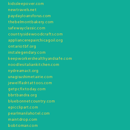
kidssleepover.com
newtravels.net
paydayloansforus.com
thebelmontbakery.com
safewayclassic.com
countrysidewoodcrafts.com
appliancerepairchicagoil.org
ontariotbf.org
instalegendary.com
keepworkershealthyandsafe.com
noodlesitaliankitchen.com
nydreamact.org
unagisushimetairie.com
jewelflashtattoos.com
getpcfixtoday.com
bbrtbandra.org
bluebonnetcountry.com
epicclipart.com
pearlmanilahotel.com
maintdrop.com
bobtoman.com