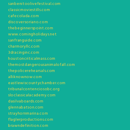
sanbenitoolivefestival.com
classicmoviestills.com
cafecolada.com
discoversoriano.com
thebeginnerspoint.com
www.comingholidays.net
sanfranguide.com
charmoryllc.com
3dracinginc.com
houstoncriticalmass.com
themostdangerousanimalofall.com
thepolicerehearsals.com
alliknownow.com
eastlewiscountychamber.com
tribunalcontenciosobc.org
sloclassicalacademy.com
dasilvaboards.com
glennabatson.com
strayhornmarina.com
flaglerproductions.com
brawndefinition.com