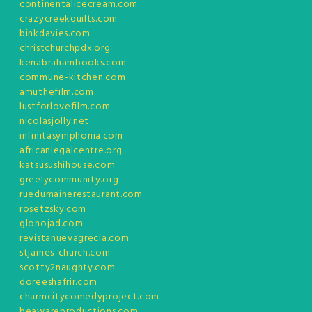
continentalicecream.com
crazycreekquilts.com
binkdavies.com
christchurchpdx.org
kenabrahambooks.com
commune-kitchen.com
amuthefilm.com
lustforlovefilm.com
nicolasjolly.net
infinitasymphonia.com
africanlegalcentre.org
katsusushihouse.com
greelycommunity.org
ruedumainerestaurant.com
rosetzsky.com
glonojad.com
revistanuevagrecia.com
stjames-church.com
scotty2naughty.com
doreeshafrir.com
charmcitycomedyproject.com
beawareproductions.com