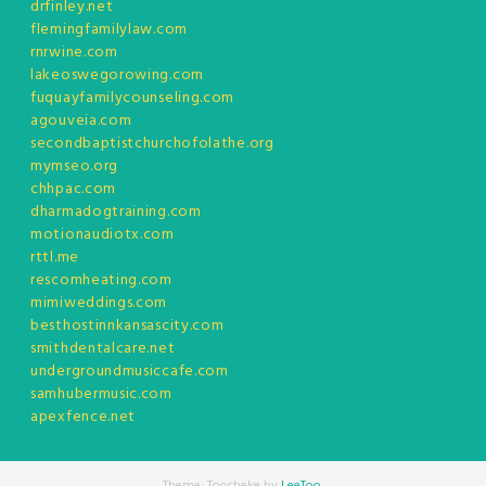
drfinley.net
flemingfamilylaw.com
rnrwine.com
lakeoswegorowing.com
fuquayfamilycounseling.com
agouveia.com
secondbaptistchurchofolathe.org
mymseo.org
chhpac.com
dharmadogtraining.com
motionaudiotx.com
rttl.me
rescomheating.com
mimiweddings.com
besthostinnkansascity.com
smithdentalcare.net
undergroundmusiccafe.com
samhubermusic.com
apexfence.net
Theme: Toocheke by
LeeToo
.