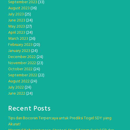
September 2023
(33)
August 2023
(36)
July 2023
(25)
June 2023
(24)
May 2023
(27)
April 2023
(24)
March 2023
(26)
February 2023
(20)
January 2023
(24)
December 2022
(24)
November 2022
(23)
October 2022
(24)
September 2022
(22)
August 2022
(24)
July 2022
(24)
June 2022
(24)
Recent Posts
Tips dan Bocoran Terpercaya untuk Prediksi Togel SDY yang
Akurat!