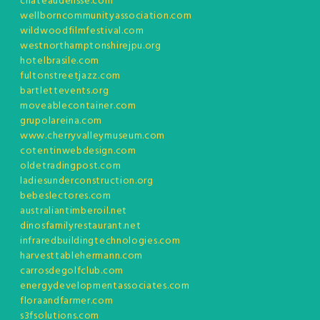
chateaudelisse.com
wellborncommunityassociation.com
wildwoodfilmfestival.com
westnorthamptonshirejpu.org
hotelbrasile.com
fultonstreetjazz.com
bartlettevents.org
moveablecontainer.com
grupolareina.com
www.cherryvalleymuseum.com
cotentinwebdesign.com
oldetradingpost.com
ladiesunderconstruction.org
bebeslectores.com
australiantimberoil.net
dinosfamilyrestaurant.net
infraredbuildingtechnologies.com
harvesttablehermann.com
carrosdegolfclub.com
energydevelopmentassociates.com
floraandfarmer.com
s3fsolutions.com