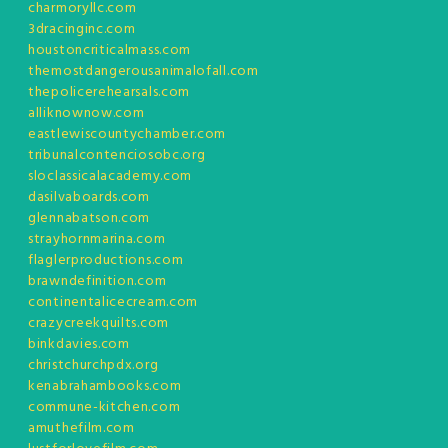
charmoryllc.com
3dracinginc.com
houstoncriticalmass.com
themostdangerousanimalofall.com
thepolicerehearsals.com
alliknownow.com
eastlewiscountychamber.com
tribunalcontenciosobc.org
sloclassicalacademy.com
dasilvaboards.com
glennabatson.com
strayhornmarina.com
flaglerproductions.com
brawndefinition.com
continentalicecream.com
crazycreekquilts.com
binkdavies.com
christchurchpdx.org
kenabrahambooks.com
commune-kitchen.com
amuthefilm.com