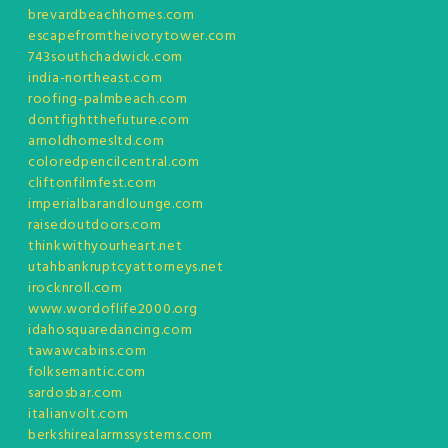
brevardbeachhomes.com
escapefromtheivorytower.com
743southchadwick.com
india-northeast.com
roofing-palmbeach.com
dontfightthefuture.com
arnoldhomesltd.com
coloredpencilcentral.com
cliftonfilmfest.com
imperialbarandlounge.com
raisedoutdoors.com
thinkwithyourheart.net
utahbankruptcyattorneys.net
irocknroll.com
www.wordoflife2000.org
idahosquaredancing.com
tawawcabins.com
folksemantic.com
sardosbar.com
italianvolt.com
berkshirealarmssystems.com