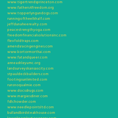
www.tigertrendsprinceton.com
www.fathers4freedom.org
www.topperlyngundogs.com
runningoftheelkhalf.com
jeffdunaheerealty.com
peacestrengthyoga.com
freedomfinancialsolutionsinc.com
flexfoldtraps.com
amendsracingengines.com
www.kortormorthai.com
www.fatandqueer.com
anneashleyumc.org
landsurveyskansascity.com
stpauldeckbuilders.com
footingsunlimited.com
runsnoqualmie.com
www.docsdrugs.com
www.margiesdiner.com
fdlchowder.com
www.needlepointsltd.com
bullandbirdsteakhouse.com