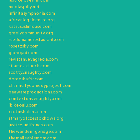
lustforlovefilm.com
nicolasjolly.net
infinitasymphonia.com
africanlegalcentre.org
katsusushihouse.com
greelycommunity.org
ruedumainerestaurant.com
rosetzsky.com
glonojad.com
revistanuevagrecia.com
stjames-church.com
scotty2naughty.com
doreeshafrir.com
charmcitycomedyproject.com
beawareproductions.com
contextdrivenagility.com
ibikeoulu.com
coffinshakers.com
stmaryofczestochowa.org
justicejudifrench.com
thewanderingbridge.com
themalleablemom.com