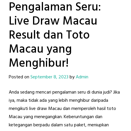
Pengalaman Seru:
Live Draw Macau
Result dan Toto
Macau yang
Menghibur!
Posted on
September 8, 2023
by
Admin
Anda sedang mencari pengalaman seru di dunia judi? Jika
iya, maka tidak ada yang lebih menghibur daripada
mengikuti live draw Macau dan memperoleh hasil toto
Macau yang menegangkan. Keberuntungan dan
ketegangan berpadu dalam satu paket, meniupkan