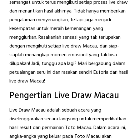
semangat untuk terus mengikuti setiap proses live draw
dan menantikan hasil akhirnya. Tidak hanya memberikan
pengalaman menyenangkan, tetapi juga menjadi
kesempatan untuk meraih kemenangan yang
menggiurkan. Rasakanlah sensasi yang tak terlupakan
dengan mengikuti setiap live draw Macau, dan siap-
siaplah menangkap momen emosionil yang tak bisa
dilupakan! Jadi, tunggu apa lagi? Mari bergabung dalam
petualangan seru ini dan rasakan sendiri Euforia dari hasil
live draw Macau!
Pengertian Live Draw Macau
Live Draw Macau adalah sebuah acara yang
diselenggarakan secara langsung untuk memperlihatkan
hasil result dari permainan Toto Macau. Dalam acara ini,
angka-angka yang keluar pada Toto Macau akan