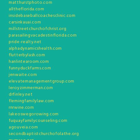
matthurstphoto.com
alltheflorida.com
insidebaseballcoachesclinic.com
carsinkauai.com
millstreetchurchofchrist.org
parasailingvacadestinflorida.com
pride-realty.net
alphadynamicshealth.com
flutterbylash.com
hanlintearoom.com
funnyduckfarms.com
jenwaite.com
elevatemanagementgroup.com
leroyzimmerman.com
drfinley.net
flemingfamilylaw.com
rnrwine.com
lakeoswegorowing.com
fuquayfamilycounseling.com
agouveia.com
secondbaptistchurchofolathe.org