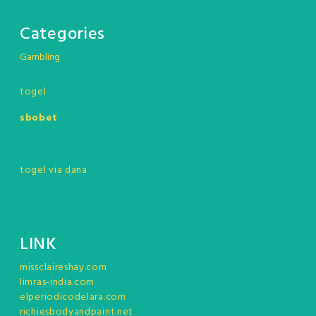
Categories
Gambling
togel
sbobet
togel via dana
LINK
missclaireshay.com
limras-india.com
elperiodicodelara.com
richiesbodyandpaint.net