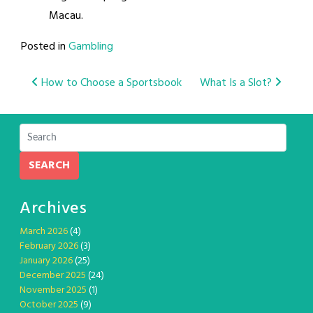
Macau.
Posted in
Gambling
Post
How to Choose a Sportsbook
What Is a Slot?
navigation
SEARCH
Archives
March 2026
(4)
February 2026
(3)
January 2026
(25)
December 2025
(24)
November 2025
(1)
October 2025
(9)