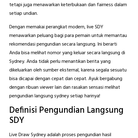
tetapi juga menawarkan keterbukaan dan fairness dalam
setiap undian.
Dengan memakai perangkat modern, live SDY
menawarkan peluang bagi para pemain untuk memantau
rekomendasi pengundian secara langsung. Ini berarti
Anda bisa melihat nomor yang keluar secara langsung di
Sydney. Anda tidak perlu menantikan berita yang
dikeluarkan oleh sumber eksternal, karena segala sesuatu
bisa dicapai dengan cepat dan cepat. Ayuk bergabung
dengan ribuan viewer lain dan rasakan sensasi melihat
pengundian langsung sydney setiap harinya!
Definisi Pengundian Langsung
SDY
Live Draw Sydney adalah proses pengundian hasil