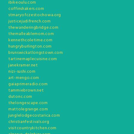
ibikeoulu.com
coffinshakers.com
stmaryofczestochowa.org
justicejudifrench.com
thewanderingbridge.com
themalleablemom.com
kennethcoletime.com
hungryburlington.com
brunswickatlongstown.com
tartinemaplecuisine.com
janekramer.net
nizi-sushi.com
art-mengo.com
gaiaprimeradio.com
tammiebrown.net
dutonc.com
thelongescape.com
mattolegrange.com
junglelodgecostarica.com
christianfestivals.org
visitcountrykitchen.com