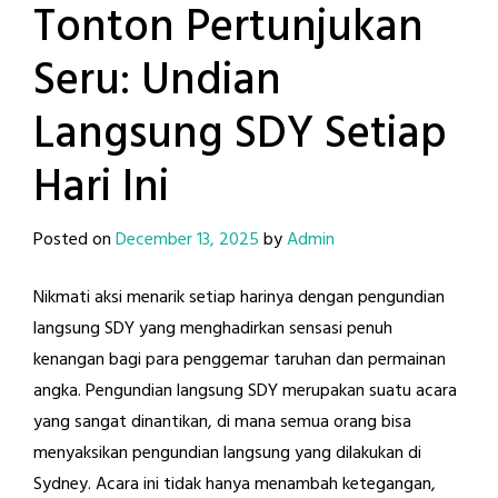
Tonton Pertunjukan
Seru: Undian
Langsung SDY Setiap
Hari Ini
Posted on
December 13, 2025
by
Admin
Nikmati aksi menarik setiap harinya dengan pengundian
langsung SDY yang menghadirkan sensasi penuh
kenangan bagi para penggemar taruhan dan permainan
angka. Pengundian langsung SDY merupakan suatu acara
yang sangat dinantikan, di mana semua orang bisa
menyaksikan pengundian langsung yang dilakukan di
Sydney. Acara ini tidak hanya menambah ketegangan,