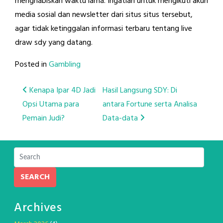
menghabiskan waktu lama. Ingatlah untuk mengikuti akun
media sosial dan newsletter dari situs situs tersebut,
agar tidak ketinggalan informasi terbaru tentang live
draw sdy yang datang.
Posted in
Gambling
Post
Kenapa Ipar 4D Jadi
Hasil Langsung SDY: Di
Opsi Utama para
antara Fortune serta Analisa
navigation
Pemain Judi?
Data-data
SEARCH
Archives