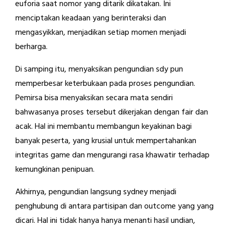
euforia saat nomor yang ditarik dikatakan. Ini
menciptakan keadaan yang berinteraksi dan
mengasyikkan, menjadikan setiap momen menjadi
berharga.
Di samping itu, menyaksikan pengundian sdy pun
memperbesar keterbukaan pada proses pengundian.
Pemirsa bisa menyaksikan secara mata sendiri
bahwasanya proses tersebut dikerjakan dengan fair dan
acak. Hal ini membantu membangun keyakinan bagi
banyak peserta, yang krusial untuk mempertahankan
integritas game dan mengurangi rasa khawatir terhadap
kemungkinan penipuan.
Akhirnya, pengundian langsung sydney menjadi
penghubung di antara partisipan dan outcome yang yang
dicari. Hal ini tidak hanya hanya menanti hasil undian,