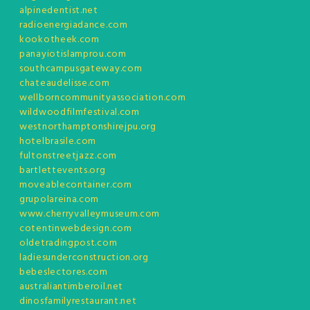
alpinedentist.net
radioenergiadance.com
kookotheek.com
panayiotislamprou.com
southcampusgateway.com
chateaudelisse.com
wellborncommunityassociation.com
wildwoodfilmfestival.com
westnorthamptonshirejpu.org
hotelbrasile.com
fultonstreetjazz.com
bartlettevents.org
moveablecontainer.com
grupolareina.com
www.cherryvalleymuseum.com
cotentinwebdesign.com
oldetradingpost.com
ladiesunderconstruction.org
bebeslectores.com
australiantimberoil.net
dinosfamilyrestaurant.net