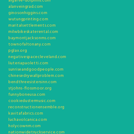
algarve-dolphins.com
alanveingrad.com
ginosonhiggins.com
wutungprinting.com
maritalsettlements.com
milwbikeskaterental.com
baymontjacksonms.com
townofaltonany.com
pglax.org
negativespacecleveland.com
liuteriapaoletti.com
sunriseandgoodpeople.com
chinesedrywallproblem.com
bendthreesistersinn.com
stjohns-flossmoor.org
funnyboneusa.com
cookiedustermusic.com
reconstructionensemble.org
kavitafabrics.com
luchavolcanica.com
holycownm.com
nationwidetruckservice.com