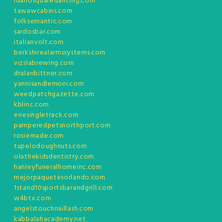
idahosquaredancing.com
tawawcabins.com
folksemantic.com
sardosbar.com
italianvolt.com
berkshirealarmssystems.com
vizslabrewing.com
dralanbittner.com
yannisandlemoni.com
weedpatchgazette.com
kblinc.com
eriesingletrack.com
pamperedpetsnorthport.com
rosiemade.com
tupelodoughnuts.com
olathekidsdentistry.com
hanleyfuneralhomeinc.com
mejorpaquetesorlando.com
1stand10sportsbarandgrill.com
w4btx.com
angelstouchnaillash.com
kabbalahacademy.net